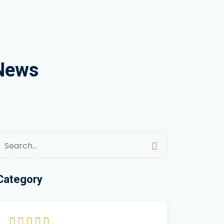
 News
Category