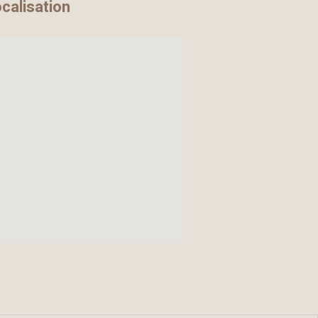
calisation
ooket play